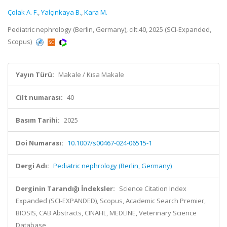
Çolak A. F.
,
Yalçınkaya B.
,
Kara M.
Pediatric nephrology (Berlin, Germany), cilt.40, 2025 (SCI-Expanded,
Scopus)
Yayın Türü:
Makale / Kısa Makale
Cilt numarası:
40
Basım Tarihi:
2025
Doi Numarası:
10.1007/s00467-024-06515-1
Dergi Adı:
Pediatric nephrology (Berlin, Germany)
Derginin Tarandığı İndeksler:
Science Citation Index
Expanded (SCI-EXPANDED), Scopus, Academic Search Premier,
BIOSIS, CAB Abstracts, CINAHL, MEDLINE, Veterinary Science
Database