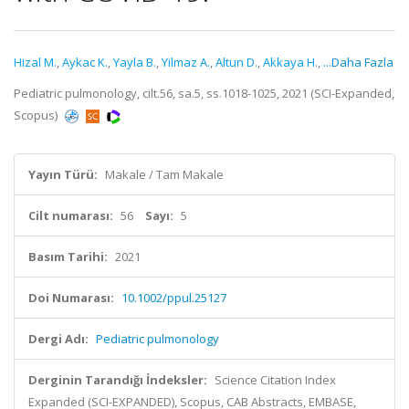
Hizal M.
,
Aykac K.
,
Yayla B.
,
Yilmaz A.
,
Altun D.
,
Akkaya H.
,
...Daha Fazla
Pediatric pulmonology, cilt.56, sa.5, ss.1018-1025, 2021 (SCI-Expanded,
Scopus)
Yayın Türü:
Makale / Tam Makale
Cilt numarası:
56
Sayı:
5
Basım Tarihi:
2021
Doi Numarası:
10.1002/ppul.25127
Dergi Adı:
Pediatric pulmonology
Derginin Tarandığı İndeksler:
Science Citation Index
Expanded (SCI-EXPANDED), Scopus, CAB Abstracts, EMBASE,