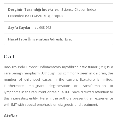
Derginin Tarandığı İndeksler:
Science Citation Index
Expanded (SCI-EXPANDED), Scopus
Sayfa Sayıları:
ss.908-912
Hacettepe Üniversitesi Adresli:
Evet
Özet
Background/Purpose: Inflammatory myofibroblastic tumor (IMT) is a
rare benign neoplasm. Although it is commonly seen in children, the
number of childhood cases in the current literature is limited.
Furthermore, malignant degeneration or transformation to
lymphoma in the recurrent or residual IMT have directed attention to
this interesting entity. Herein, the authors present their experience
with IMT with special emphasis on diagnosis and treatment.
Atıflar