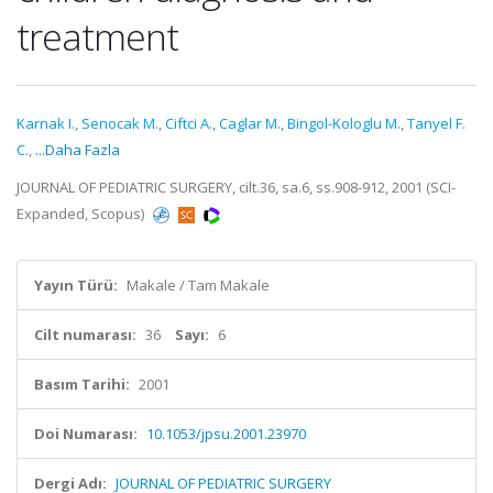
treatment
Karnak I.
,
Senocak M.
,
Ciftci A.
,
Caglar M.
,
Bingol-Kologlu M.
,
Tanyel F.
C.
,
...Daha Fazla
JOURNAL OF PEDIATRIC SURGERY, cilt.36, sa.6, ss.908-912, 2001 (SCI-
Expanded, Scopus)
Yayın Türü:
Makale / Tam Makale
Cilt numarası:
36
Sayı:
6
Basım Tarihi:
2001
Doi Numarası:
10.1053/jpsu.2001.23970
Dergi Adı:
JOURNAL OF PEDIATRIC SURGERY