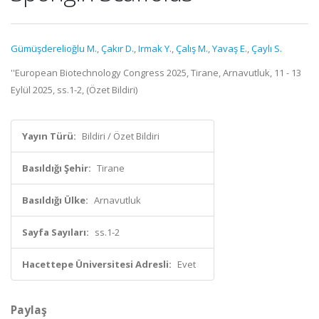
Gümüşderelioğlu M.
,
Çakır D.
,
Irmak Y.
,
Çalış M.
,
Yavaş E.
,
Çaylı S.
''European Biotechnology Congress 2025, Tirane, Arnavutluk, 11 - 13
Eylül 2025, ss.1-2, (Özet Bildiri)
Yayın Türü:
Bildiri / Özet Bildiri
Basıldığı Şehir:
Tirane
Basıldığı Ülke:
Arnavutluk
Sayfa Sayıları:
ss.1-2
Hacettepe Üniversitesi Adresli:
Evet
Paylaş