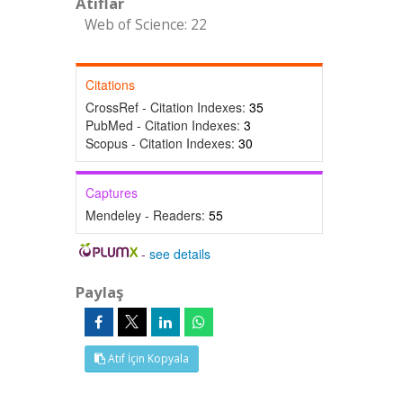
Atıflar
Web of Science: 22
Citations
CrossRef - Citation Indexes:
35
PubMed - Citation Indexes:
3
Scopus - Citation Indexes:
30
Captures
Mendeley - Readers:
55
-
see details
Paylaş
Atıf İçin Kopyala