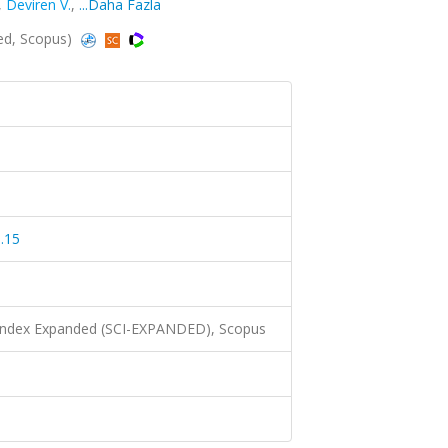
,
Deviren V.
,
...Daha Fazla
ded, Scopus)
.15
 Index Expanded (SCI-EXPANDED), Scopus