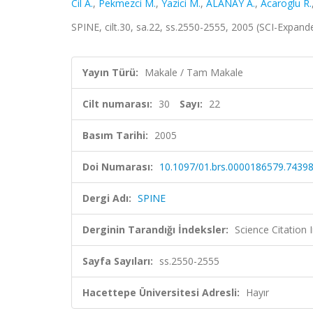
Cil A.
,
Pekmezci M.
,
Yazici M.
,
ALANAY A.
,
Acaroglu R.
SPINE, cilt.30, sa.22, ss.2550-2555, 2005 (SCI-Expan
Yayın Türü:
Makale / Tam Makale
Cilt numarası:
30
Sayı:
22
Basım Tarihi:
2005
Doi Numarası:
10.1097/01.brs.0000186579.74398
Dergi Adı:
SPINE
Derginin Tarandığı İndeksler:
Science Citation
Sayfa Sayıları:
ss.2550-2555
Hacettepe Üniversitesi Adresli:
Hayır