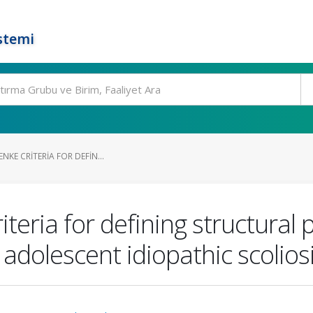
stemi
ENKE CRITERIA FOR DEFIN...
riteria for defining structural
 adolescent idiopathic scolios