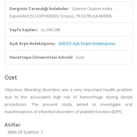
Derginin Tarandığı İndeksler:
Science Citation Index
Expanded (SCI-EXPANDED), Scopus, TR DİZİN (ULAKBİM)
Sayfa Sayıları:
ss.294-298
Açık Arşiv Koleksiyonu:
AVESİS Açık Erişim Koleksiyonu
Hacettepe Üniversitesi Adresli:
Evet
Özet
Objective: Bleeding disorders are a very important health problem
due to the associated high risk of hemorrhage during dental
procedures. The present study aimed to investigate oral
manifestations of inherited disorders of platelet function (IDPF).
Atıflar
Web of Science: 1