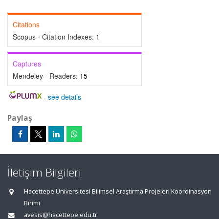
Citations
Scopus - Citation Indexes:
1
Captures
Mendeley - Readers:
15
-
see details
Paylaş
İletişim Bilgileri
Hacettepe Üniversitesi Bilimsel Araştırma Projeleri Koordinasyon
Birimi
avesis@hacettepe.edu.tr