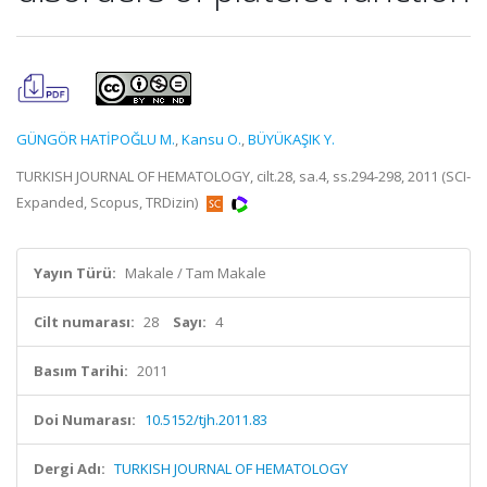
GÜNGÖR HATİPOĞLU M.
,
Kansu O.
,
BÜYÜKAŞIK Y.
TURKISH JOURNAL OF HEMATOLOGY, cilt.28, sa.4, ss.294-298, 2011 (SCI-
Expanded, Scopus, TRDizin)
Yayın Türü:
Makale / Tam Makale
Cilt numarası:
28
Sayı:
4
Basım Tarihi:
2011
Doi Numarası:
10.5152/tjh.2011.83
Dergi Adı:
TURKISH JOURNAL OF HEMATOLOGY