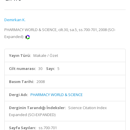
Demirkan K.
PHARMACY WORLD & SCIENCE, cilt.30, sa.5, ss.700-701, 2008 (SCI-
Expanded)
Yayın Türü:
Makale / Özet
Cilt numarası:
30
Sayı:
5
Basım Tarihi:
2008
Dergi Adı:
PHARMACY WORLD & SCIENCE
Derginin Tarandığı İndeksler:
Science Citation Index
Expanded (SCI-EXPANDED)
Sayfa Sayıları:
ss.700-701