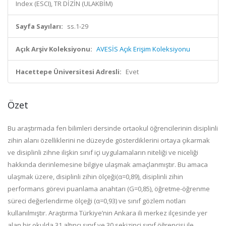
Index (ESCI), TR DİZİN (ULAKBİM)
Sayfa Sayıları:
ss.1-29
Açık Arşiv Koleksiyonu:
AVESİS Açık Erişim Koleksiyonu
Hacettepe Üniversitesi Adresli:
Evet
Özet
Bu araştırmada fen bilimleri dersinde ortaokul öğrencilerinin disiplinli
zihin alanı özelliklerini ne düzeyde gösterdiklerini ortaya çıkarmak
ve disiplinli zihne ilişkin sınıf içi uygulamaların niteliği ve niceliği
hakkında derinlemesine bilgiye ulaşmak amaçlanmıştır. Bu amaca
ulaşmak üzere, disiplinli zihin ölçeği(α=0,89), disiplinli zihin
performans görevi puanlama anahtarı (G=0,85), öğretme-öğrenme
süreci değerlendirme ölçeği (α=0,93) ve sınıf gözlem notları
kullanılmıştır. Araştırma Türkiye’nin Ankara ili merkez ilçesinde yer
alan bir okulda 31 altıncı sınıf ve 30 sekizinci sınıf öğrencisi ile