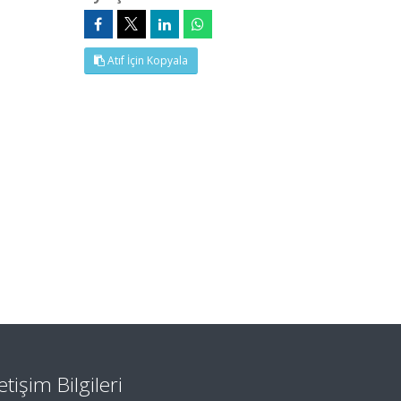
Atıf İçin Kopyala
letişim Bilgileri