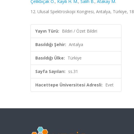
Çelikbıçak Ö.
,
Kayılı H. M.
,
Salih B.
,
Atakay M.
12. Ulusal Spektroskopi Kongresi, Antalya, Türkiye, 18 
Yayın Türü:
Bildiri / Özet Bildiri
Basıldığı Şehir:
Antalya
Basıldığı Ülke:
Türkiye
Sayfa Sayıları:
ss.31
Hacettepe Üniversitesi Adresli:
Evet