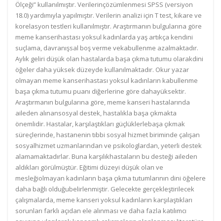
Ölçeği” kullanılmıştır. Verilerinçözümlenmesi SPSS (versiyon
18.0) yardımıyla yapılmıştır. Verilerin analizi için T test, kikare ve
korelasyon testleri kullanılmıştır. Araştırmanın bulgularına göre
meme kanserihastası yoksul kadınlarda yaş artıkça kendini
suçlama, davranışsal boş verme vekabullenme azalmaktadır.
Aylık geliri düşük olan hastalarda başa çıkma tutumu olarakdini
öğeler daha yüksek düzeyde kullanılmaktadır. Okur yazar
olmayan meme kanserihastası yoksul kadınların kabullenme
başa çıkma tutumu puanı diğerlerine göre dahayüksektir.
Araştırmanın bulgularına göre, meme kanseri hastalarında
aileden alınansosyal destek, hastalıkla başa çıkmakta
önemlidir. Hastalar, karşılaştıkları güçlüklerlebaşa çıkmak
süreçlerinde, hastanenin tıbbi sosyal hizmet biriminde çalışan
sosyalhizmet uzmanlarından ve psikologlardan, yeterli destek
alamamaktadırlar. Buna karşılıkhastaların bu desteği aileden
aldıkları görülmüştür. Eğitimi düzeyi düşük olan ve
mesleğiolmayan kadınların başa çıkma tutumlarının dini öğelere
daha bağlı olduğubelirlenmiştir. Gelecekte gerçekleştirilecek
çalışmalarda, meme kanseri yoksul kadınların karşılaştıkları
sorunları farklı açıdan ele alınması ve daha fazla katılımcı