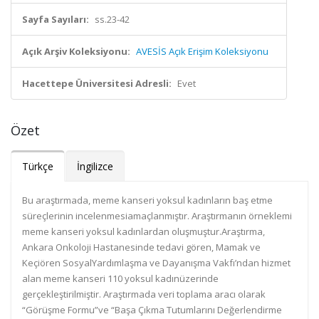
Sayfa Sayıları:
ss.23-42
Açık Arşiv Koleksiyonu:
AVESİS Açık Erişim Koleksiyonu
Hacettepe Üniversitesi Adresli:
Evet
Özet
Türkçe
İngilizce
Bu araştırmada, meme kanseri yoksul kadınların baş etme
süreçlerinin incelenmesiamaçlanmıştır. Araştırmanın örneklemi
meme kanseri yoksul kadınlardan oluşmuştur.Araştırma,
Ankara Onkoloji Hastanesinde tedavi gören, Mamak ve
Keçiören SosyalYardımlaşma ve Dayanışma Vakfı’ndan hizmet
alan meme kanseri 110 yoksul kadınüzerinde
gerçekleştirilmiştir. Araştırmada veri toplama aracı olarak
“Görüşme Formu”ve “Başa Çıkma Tutumlarını Değerlendirme