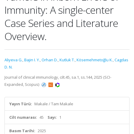
Immunity: A single-center
Case Series and Literature
Overview.
Aliyeva G.
,
Bajin I. Y.
,
Orhan D.
,
Kutluk T.
,
Kösemehmetoğlu K.
,
Cagdas
D. N.
Journal of clinical immunology, cilt.45, sa.1, ss.144, 2025 (SCI-
Expanded, Scopus)
Yayın Türü:
Makale / Tam Makale
Cilt numarası:
45
Sayı:
1
Basım Tarihi:
2025