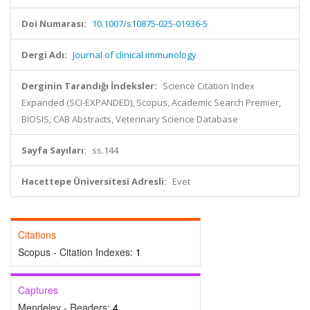
Doi Numarası:
10.1007/s10875-025-01936-5
Dergi Adı:
Journal of clinical immunology
Derginin Tarandığı İndeksler:
Science Citation Index
Expanded (SCI-EXPANDED), Scopus, Academic Search Premier,
BIOSIS, CAB Abstracts, Veterinary Science Database
Sayfa Sayıları:
ss.144
Hacettepe Üniversitesi Adresli:
Evet
Citations
Scopus - Citation Indexes:
1
Captures
Mendeley - Readers:
4