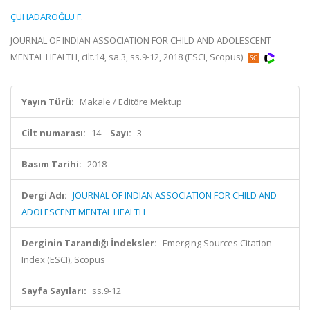
ÇUHADAROĞLU F.
JOURNAL OF INDIAN ASSOCIATION FOR CHILD AND ADOLESCENT
MENTAL HEALTH, cilt.14, sa.3, ss.9-12, 2018 (ESCI, Scopus)
Yayın Türü:
Makale / Editöre Mektup
Cilt numarası:
14
Sayı:
3
Basım Tarihi:
2018
Dergi Adı:
JOURNAL OF INDIAN ASSOCIATION FOR CHILD AND
ADOLESCENT MENTAL HEALTH
Derginin Tarandığı İndeksler:
Emerging Sources Citation
Index (ESCI), Scopus
Sayfa Sayıları:
ss.9-12