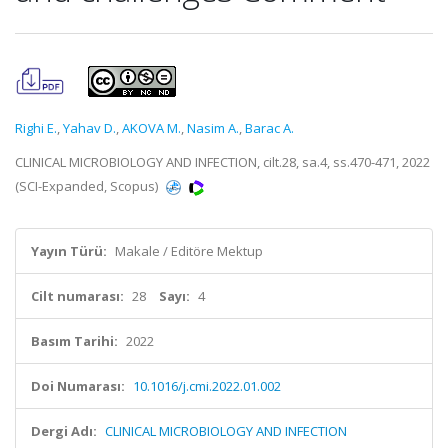
Righi E.
,
Yahav D.
,
AKOVA M.
,
Nasim A.
,
Barac A.
CLINICAL MICROBIOLOGY AND INFECTION, cilt.28, sa.4, ss.470-471, 2022
(SCI-Expanded, Scopus)
Yayın Türü:
Makale / Editöre Mektup
Cilt numarası:
28
Sayı:
4
Basım Tarihi:
2022
Doi Numarası:
10.1016/j.cmi.2022.01.002
Dergi Adı:
CLINICAL MICROBIOLOGY AND INFECTION