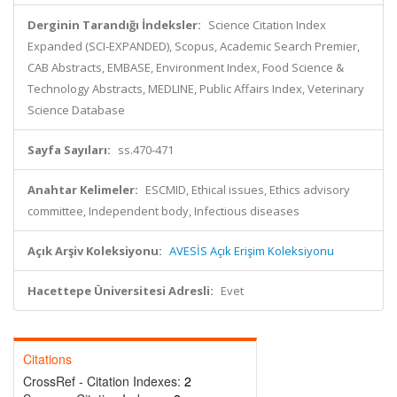
Derginin Tarandığı İndeksler:
Science Citation Index
Expanded (SCI-EXPANDED), Scopus, Academic Search Premier,
CAB Abstracts, EMBASE, Environment Index, Food Science &
Technology Abstracts, MEDLINE, Public Affairs Index, Veterinary
Science Database
Sayfa Sayıları:
ss.470-471
Anahtar Kelimeler:
ESCMID, Ethical issues, Ethics advisory
committee, Independent body, Infectious diseases
Açık Arşiv Koleksiyonu:
AVESİS Açık Erişim Koleksiyonu
Hacettepe Üniversitesi Adresli:
Evet
Citations
CrossRef - Citation Indexes:
2