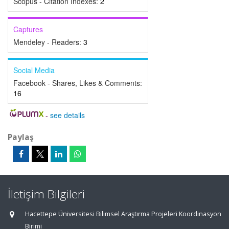
Scopus - Citation Indexes:
2
Captures
Mendeley - Readers:
3
Social Media
Facebook - Shares, Likes & Comments:
16
-
see details
Paylaş
İletişim Bilgileri
Hacettepe Üniversitesi Bilimsel Araştırma Projeleri Koordinasyon
Birimi