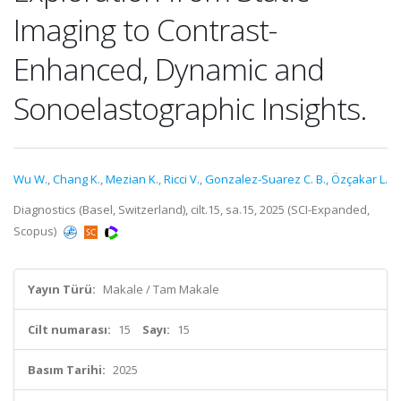
Imaging to Contrast-
Enhanced, Dynamic and
Sonoelastographic Insights.
Wu W.
,
Chang K.
,
Mezian K.
,
Ricci V.
,
Gonzalez-Suarez C. B.
,
Özçakar L.
Diagnostics (Basel, Switzerland), cilt.15, sa.15, 2025 (SCI-Expanded,
Scopus)
Yayın Türü:
Makale / Tam Makale
Cilt numarası:
15
Sayı:
15
Basım Tarihi:
2025