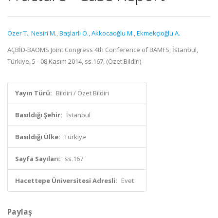
Özer T.
,
Nesiri M.
,
Başlarlı Ö.
,
Akkocaoğlu M.
,
Ekmekçioğlu A.
AÇBİD-BAOMS Joint Congress 4th Conference of BAMFS, İstanbul,
Türkiye, 5 - 08 Kasım 2014, ss.167, (Özet Bildiri)
Yayın Türü:
Bildiri / Özet Bildiri
Basıldığı Şehir:
İstanbul
Basıldığı Ülke:
Türkiye
Sayfa Sayıları:
ss.167
Hacettepe Üniversitesi Adresli:
Evet
Paylaş