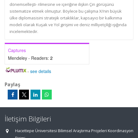
dönemselleşti- rilmesine ve içeriğine ilişkin Çin görüşünü
sistematize etmek olmuştur. Böylece bu çalışma Xi’nin büyük
ülke diplomasisini stratejik ortaklıklar, kapsayıcı bir kalkınma
modeli olarak Kuşak ve Yol girişimi ve deniz milliyetçiliği ışığında
incelemektedir.
Captures
Mendeley - Readers:
2
-
see details
Paylaş
İletişim Bilgileri
Hacettepe Üniversitesi Bilimsel Araştırma Projeleri Koordinasyon