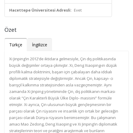
Hacettepe Üniversitesi Adresli:
Evet
Özet
Türkçe
İngilizce
Xi Jinping’in 2012’de iktidara gelmesiyle, Çin dış politikasında
büyük değişimler ortaya çıkmıştır. Xi, Deng Xiaoping›in düşük
profilli kalma doktrinini, başarı için çabalayan daha iddialı
diplomatik stratejisiyle değiştirmiştir. Ancak Çin, kapsayı- cı
barışçıl kalkınma stratejisinden asla vazgeçmemiştir. Aynı
zamanda Xi Jinping yönetiminde Çin, dış politikanın markası
olarak “Çin Karakterli Büyük Ülke Diplo- masisini” formüle
etmiştir. Xi ayrıca, Çin ulusunun büyük gençleşmesinin bir
parçası olarak Çin rüyasını ve insanlık için ortak bir geleceğin
parçası olarak Dünya rüyasını benimsemiştir. Bu çalışmanın
amacı Mao Zedong, Deng Xiaoping ve Xi Jinping’in diplomatik
stratejilerinin teori ve pratiğini araştırmak ve bunların