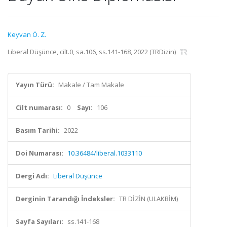
Keyvan Ö. Z.
Liberal Düşünce, cilt.0, sa.106, ss.141-168, 2022 (TRDizin)
Yayın Türü:
Makale / Tam Makale
Cilt numarası:
0
Sayı:
106
Basım Tarihi:
2022
Doi Numarası:
10.36484/liberal.1033110
Dergi Adı:
Liberal Düşünce
Derginin Tarandığı İndeksler:
TR DİZİN (ULAKBİM)
Sayfa Sayıları:
ss.141-168