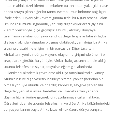
insanın ahlaki özelliklerini tanımlarken bu tanımdan yaklaşık bir asır
sonra ortaya çıkan diğer bir tanımı ise toplumun birbirine bağlılığını
ifade eder. Bu yönüyle kavram günümüzde, bir Nguni atasözü olan
umuntu ngumuntu ngabantu, yani “kişi diğer kişiler aracılığıyla bir
kişidir” prensibiyle iç içe geçmiştir. Ubuntu, Afrika’yı dünyaya
tanımlama ve kıtayı dünyaya kendi öz değerleriyle anlatarak hiçbir
dış baskı altında kalmadan oluşmuş olabilecek, yani doğal bir Afrika
algısına ulaşabilme girişiminin bir parçasıdır. Diğer taraftan
Afrikalıların yeni bir dünya vizyonu oluşturma girişiminde önemli bir
araç olarak görülür. Bu yönüyle, Afrikalı bakış açısının temele aldığı
ubuntu felsefesinin siyasi, sosyal ve eğitim gibi alanlarda
kullanılması akademik çevrelerce oldukça tartışılmaktadır. Güney
Afrika’nın iç ve dış siyasetini belirleyen temel yapı taşlarından biri
olması yönüyle ubuntu ve önerdiği kardeşlik, sevgi ve şefkat gibi
değerler, yeni ulus inşası hedefleri ve ülkedeki artan yabancı
düşmanlığının önüne geçmek için uygulanmaya çalışılmaktadır.
Öğretileri itibariyle ubuntu felsefesinin ve diğer Afrika kültürlerindeki
varyasyonlarının başta Afrika kıtası olmak üzere dünya barışına