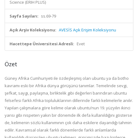
Science (ERIH PLUS)
Sayfa Sayıları:
ss.69-79
Açık Arşiv Koleksiyonu:
AVESİS Açık Erişim Koleksiyonu
Hacettepe Üniversitesi Adresli:
Evet
Özet
Güney Afrika Cumhuriyeti ile özdeşleşmiş olan ubuntu ya da botho
kavramı eski bir Afrika dünya görüşünü tanımlar. Temelinde sevgi,
şefkat, saygı, paylaşma, birliktelik gibi değerleri barındıran ubuntu
felsefesi farklı Afrika topluluklarının dillerinde farklı kelimelerle anılır.
Yapılan çalışmalara göre kelime olarak ubuntu’nun 19. yüzyılın ikinci
yarısı gibi nispeten yakın bir dönemde ilk defa kullanıldığını gösterse
de, kelimenin sözlü kullanımının çok daha eskilere dayandığı tahmin
edilir. Kavramsal olarak farklı dönemlerde farklı anlamlarda
kullanıldığı düşünülen ubuntu kelimesi, günümüzde bazı kişilerce