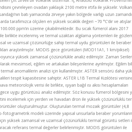
len çift zirveli bir volkanik sistemdir. İç Anadolu Volkanik Provensi’ni
sini çevreleyen ovadan yaklaşık 2100 metre irtifa ile yükselir. Volkan
sandağı’nın batı yamacında zirveye yakın bölgede varlığı uzun zamandı
arda tarafımızca ölçülen en yüksek sıcaklık değeri ~70 °C’dir ve atışlar
 100.000 ppm’in üzerine çıkabilmektedir. Bu sıcak fümerol alanı 2017
 ile birlikte incelenmiş ve termal uzaktan algılama yöntemleri ile gözle
mansal ve uzamsal çözünürlüğe sahip termal uydu görüntüleri ile beraber
kları araştırılmıştır. MODIS gece görüntüleri (MOD11A1, 1 km/piksel)
reç boyunca yüksek zamansal çözünürlükle analiz edilmiştir. Zaman Serile
 olarak mevsimsel, eğilim ve artakalan bileşenlerine ayrılmıştır. Eğilim bi
i termal anomalilerin analizi için kullanılmıştır. ASTER sensörü daha yü
ileri tespit kapasitesine sahiptir. ASTER L1B Termal Kızılötesi verisi
va meteorolojik verisi ile birlikte, ışıyan bağıl ısı akısı hesaplamaları
TER gece uygu görüntüsü analiz edilmiştir. Söz konusu fümerol bölgesini 
tini incelemek için yerden ve havadan dron ile yüksek çözünürlüklü te
rüntüler oluşturulmuştur. Oluşturulan termal mozaik görüntüler (4,8
o-fotogrametrik modeli üzerinde yapısal unsurlarla beraber yorumlanmı
için yüksek zamansal ve uzamsal çözünürlüklü termal görüntü setleri i
turacak referans termal değerler belirlenmiştir. MODIS görüntüleri ile