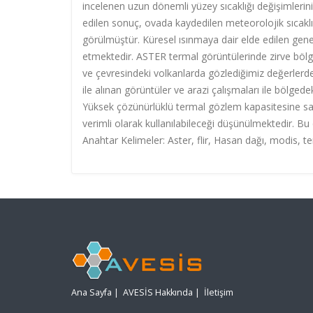
incelenen uzun dönemli yüzey sıcaklığı değişimlerinin
edilen sonuç, ovada kaydedilen meteorolojik sıcaklık 
görülmüştür. Küresel ısınmaya dair elde edilen genel
etmektedir. ASTER termal görüntülerinde zirve böl
ve çevresindeki volkanlarda gözlediğimiz değerlerd
ile alınan görüntüler ve arazi çalışmaları ile bölgede
Yüksek çözünürlüklü termal gözlem kapasitesine sah
verimli olarak kullanılabileceği düşünülmektedir. B
Anahtar Kelimeler: Aster, flir, Hasan dağı, modis, te
Ana Sayfa
|
AVESİS Hakkında
|
İletişim