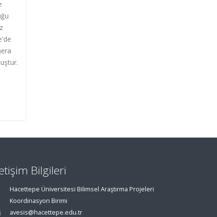
e
uğu
z
e'de
mera
muştur.
letişim Bilgileri
Hacettepe Üniversitesi Bilimsel Araştırma Projeleri
Koordinasyon Birimi
avesis@hacettepe.edu.tr