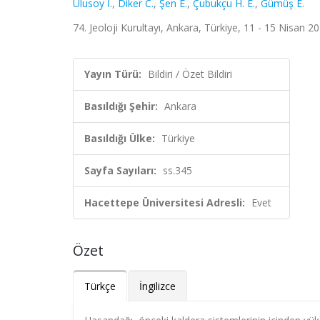
Ulusoy İ.
,
Diker C.
,
Şen E.
,
Çubukçu H. E.
,
Gümüş E.
74. Jeoloji Kurultayı, Ankara, Türkiye, 11 - 15 Nisan 202
Yayın Türü:
Bildiri / Özet Bildiri
Basıldığı Şehir:
Ankara
Basıldığı Ülke:
Türkiye
Sayfa Sayıları:
ss.345
Hacettepe Üniversitesi Adresli:
Evet
Özet
Türkçe
İngilizce