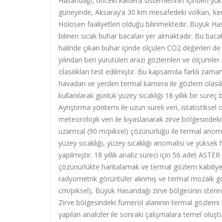
Hasandağı, önceki kaldera sistemlerinin içinden yükse
güneyinde, Aksaray’a 30 km mesafedeki volkan, kendi
Holosen faaliyetleri olduğu bilinmektedir. Büyük Ha
bilinen sıcak buhar bacaları yer almaktadır. Bu bacal
halinde çıkan buhar içinde ölçülen CO2 değerleri de
yılından beri yürütülen arazi gözlemleri ve ölçümler
olasılıkları test edilmiştir. Bu kapsamda farklı za
havadan ve yerden termal kamera ile gözlem olasılı
kullanılarak günlük yüzey sıcaklığı 18 yıllık bir sü
Ayrıştırma yöntemi ile uzun süreli veri, istatistiksel
meteorolojik veri ile kıyaslanarak zirve bölgesindek
uzamsal (90 m/piksel) çözünürlüğü ile termal anomal
yüzey sıcaklığı, yüzey sıcaklığı anomalisi ve yüksek ha
yapılmıştır. 18 yıllık analiz süreci için 56 adet AS
çözünürlükte haritalamak ve termal gözlem kabiliye
radyometrik görüntüler alınmış ve termal mozaik gö
cm/piksel), Büyük Hasandağı zirve bölgesinin stere
Zirve bölgesindeki fümerol alanının termal gözlemi 
yapılan analizler ile sonraki çalışmalara temel oluş