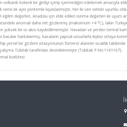
 volkanik kökenli bir girdiyi içerip içermediğini irdelemek amacıyla eld
verisi ile aynı yöntemle kıyaslanmıştır, her iki veri setinin uyumlu old
 eğilim değerleri, Anadolu için elde edilen ısınma değerleri ile uyum ar
gesindeki anomali daha net gözlenmiş (maksimum +4 °C), lakin Türkiy
en yüksek bir ısı akısı kaydedilmemiştir. Havadan ve yerden termal ka
ki bacalar haritalanmış, bacaların yapısal unsurlarla ilişkisi ortaya kon
ip yersel bir gözlem istasyonunun fümerol alanının sıcaklık takibinde
u çalışma Tübitak tarafından desteklenmiştir (Tübitak P.No:116Y167).
rmal kızılötesi
İ