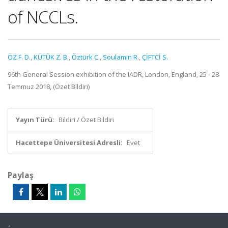
of NCCLs.
ÖZ F. D.
,
KÜTÜK Z. B.
,
Öztürk C.
,
Soulamin R.
,
ÇİFTCİ S.
96th General Session exhibition of the IADR, London, England, 25 - 28
Temmuz 2018, (Özet Bildiri)
Yayın Türü:
Bildiri / Özet Bildiri
Hacettepe Üniversitesi Adresli:
Evet
Paylaş