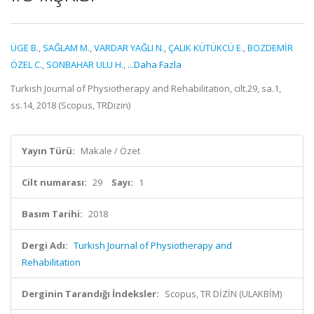
ÜGE B.
,
SAĞLAM M.
,
VARDAR YAĞLI N.
,
ÇALIK KÜTÜKCÜ E.
,
BOZDEMİR
ÖZEL C.
,
SONBAHAR ULU H.
,
...Daha Fazla
Turkish Journal of Physiotherapy and Rehabilitation, cilt.29, sa.1,
ss.14, 2018 (Scopus, TRDizin)
Yayın Türü:
Makale / Özet
Cilt numarası:
29
Sayı:
1
Basım Tarihi:
2018
Dergi Adı:
Turkish Journal of Physiotherapy and
Rehabilitation
Derginin Tarandığı İndeksler:
Scopus, TR DİZİN (ULAKBİM)