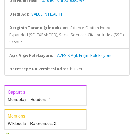
Doi Numarası:
10.1016/j.jval.2016.09.756
Dergi Adı:
VALUE IN HEALTH
Derginin Tarandığı İndeksler:
Science Citation Index
Expanded (SCI-EXPANDED), Social Sciences Citation Index (SSCI),
Scopus
Açık Arşiv Koleksiyonu:
AVESİS Açık Erişim Koleksiyonu
Hacettepe Üniversitesi Adresli:
Evet
Captures
Mendeley - Readers:
1
Mentions
Wikipedia - References:
2