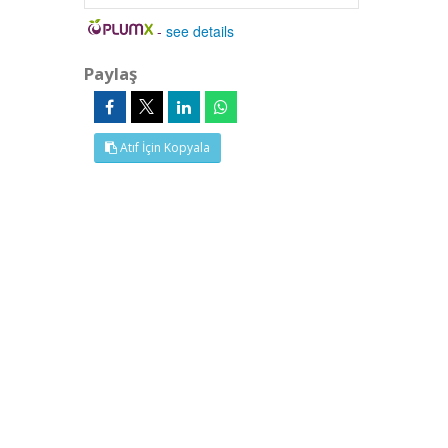
-
see details
Paylaş
Atıf İçin Kopyala