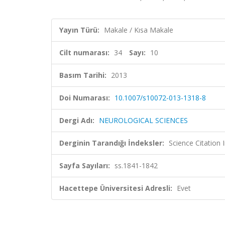
Yayın Türü:
Makale / Kısa Makale
Cilt numarası:
34
Sayı:
10
Basım Tarihi:
2013
Doi Numarası:
10.1007/s10072-013-1318-8
Dergi Adı:
NEUROLOGICAL SCIENCES
Derginin Tarandığı İndeksler:
Science Citation
Sayfa Sayıları:
ss.1841-1842
Hacettepe Üniversitesi Adresli:
Evet