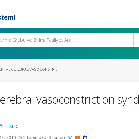
stemi
ENTAL CEREBRAL VASOCONSTR...
cerebral vasoconstriction syn
LU M. A.
42, 2013 (SCI-Expanded, Scopus)