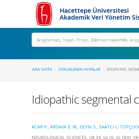
Hacettepe Üniversitesi
Akademik Veri Yönetim Si
Ara
ANA SAYFA
SON EKLENEN YAYINLAR
IDIOPATHIC SEGM
Idiopathic segmental 
ACAR P.
,
ARSAVA E. M.
,
GEYIK S.
,
SAATCI I.
,
TOPÇUOĞ
NEUROLOGICAL SCIENCES, cilt.34, sa.10, ss.1841-18