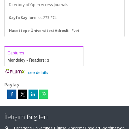
Directory of Open Access Journals
Sayfa Sayıları:
ss.273-274
Hacettepe Üniversitesi Adresli:
Evet
Captures
Mendeley - Readers:
3
-
see details
Paylaş
İletişim Bilgileri
Hacettepe Üniversitesi Bilimsel Araştırma Projeleri Koordinasyon