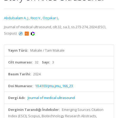
Abdulsalam A. J.
,
Ricci V.
,
Özçakar L.
Journal of medical ultrasound, cilt.32, sa.3, ss.273-274, 2024 (ESCI,
Scopus)
Yayın Türü:
Makale / Tam Makale
Cilt numarası:
32
Sayı:
3
Basım Tarihi:
2024
Doi Numarası:
10.4103/jmu.jmu_166_23
Dergi Adı:
Journal of medical ultrasound
Derginin Tarandığı İndeksler:
Emerging Sources Citation
Index (ESCI), Scopus, Biotechnology Research Abstracts,