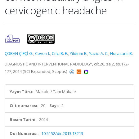
cervicogenic headache
ÇOBAN ÇİFÇİ G.
,
Coven I.
,
Cifci B. E.
,
Yildirim E.
,
Yazici A. C.
,
Horasanli B.
DIAGNOSTIC AND INTERVENTIONAL RADIOLOGY, cilt.20, sa.2, ss.172-
177, 2014 (SCI-Expanded, Scopus)
Yayın Türü:
Makale / Tam Makale
Cilt numarası:
20
Sayı:
2
Basım Tarihi:
2014
Doi Numarası:
10.5152/dir.2013.13213