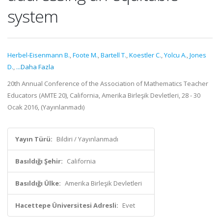
system
Herbel-Eisenmann B.
,
Foote M.
,
Bartell T.
,
Koestler C.
,
Yolcu A.
,
Jones
D.
,
...Daha Fazla
20th Annual Conference of the Association of Mathematics Teacher
Educators (AMTE 20), California, Amerika Birleşik Devletleri, 28 - 30
Ocak 2016, (Yayınlanmadı)
Yayın Türü:
Bildiri / Yayınlanmadı
Basıldığı Şehir:
California
Basıldığı Ülke:
Amerika Birleşik Devletleri
Hacettepe Üniversitesi Adresli:
Evet