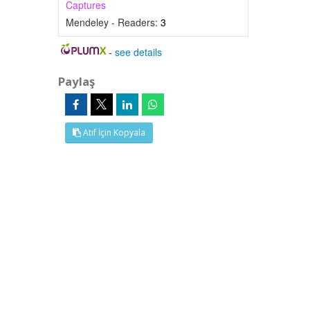
Captures
Mendeley - Readers:
3
-
see details
Paylaş
Atıf İçin Kopyala