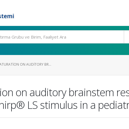
stemi
MATURATION ON AUDITORY BR...
tion on auditory brainstem re
irp® LS stimulus in a pediatr