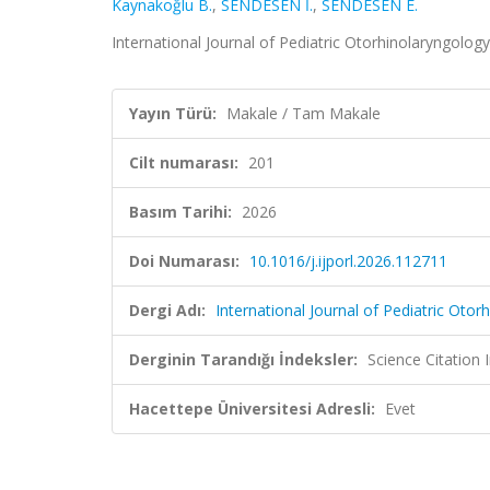
Kaynakoğlu B.
,
SENDESEN İ.
,
SENDESEN E.
International Journal of Pediatric Otorhinolaryngolog
Yayın Türü:
Makale / Tam Makale
Cilt numarası:
201
Basım Tarihi:
2026
Doi Numarası:
10.1016/j.ijporl.2026.112711
Dergi Adı:
International Journal of Pediatric Otor
Derginin Tarandığı İndeksler:
Science Citatio
Hacettepe Üniversitesi Adresli:
Evet