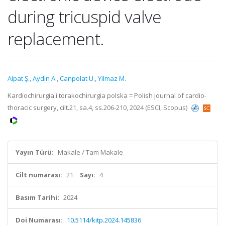
during tricuspid valve
replacement.
Alpat Ş.
,
Aydin A.
,
Canpolat U.
,
Yilmaz M.
Kardiochirurgia i torakochirurgia polska = Polish journal of cardio-
thoracic surgery, cilt.21, sa.4, ss.206-210, 2024 (ESCI, Scopus)
Yayın Türü:
Makale / Tam Makale
Cilt numarası:
21
Sayı:
4
Basım Tarihi:
2024
Doi Numarası:
10.5114/kitp.2024.145836