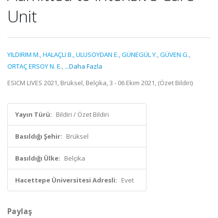
Unit
YILDIRIM M.
,
HALAÇLI B.
,
ULUSOYDAN E.
,
GÜNEGÜL Y.
,
GÜVEN G.
,
ORTAÇ ERSOY N. E.
,
...Daha Fazla
ESICM LIVES 2021, Brüksel, Belçika, 3 - 06 Ekim 2021, (Özet Bildiri)
Yayın Türü:
Bildiri / Özet Bildiri
Basıldığı Şehir:
Brüksel
Basıldığı Ülke:
Belçika
Hacettepe Üniversitesi Adresli:
Evet
Paylaş