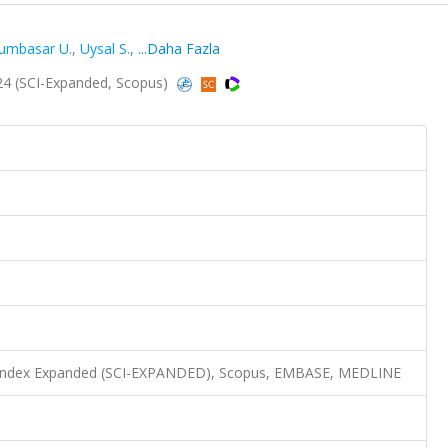
umbasar U.
,
Uysal S.
,
...Daha Fazla
2024 (SCI-Expanded, Scopus)
n Index Expanded (SCI-EXPANDED), Scopus, EMBASE, MEDLINE