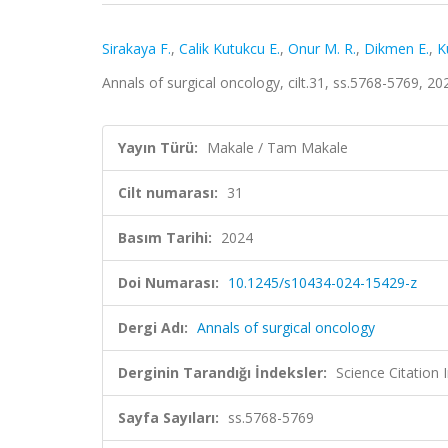
Sirakaya F.
,
Calik Kutukcu E.
,
Onur M. R.
,
Dikmen E.
,
K
Annals of surgical oncology, cilt.31, ss.5768-5769, 
Yayın Türü:
Makale / Tam Makale
Cilt numarası:
31
Basım Tarihi:
2024
Doi Numarası:
10.1245/s10434-024-15429-z
Dergi Adı:
Annals of surgical oncology
Derginin Tarandığı İndeksler:
Science Citatio
Sayfa Sayıları:
ss.5768-5769