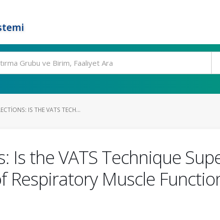
stemi
CTIONS: IS THE VATS TECH...
s: Is the VATS Technique Sup
f Respiratory Muscle Functio