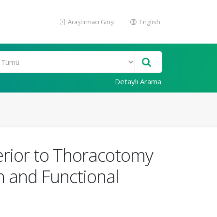
Araştırmacı Girişi
English
Detaylı Arama
erior to Thoracotomy
n and Functional