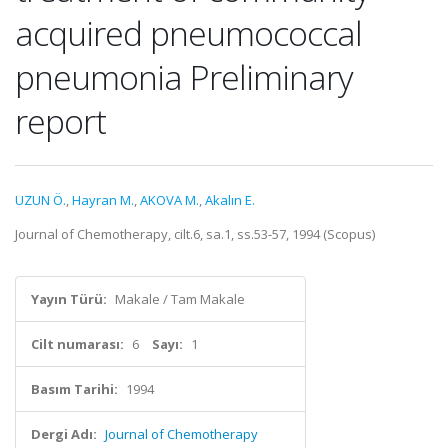
acquired pneumococcal
pneumonia Preliminary
report
UZUN Ö.
,
Hayran M.
,
AKOVA M.
,
Akalın E.
Journal of Chemotherapy, cilt.6, sa.1, ss.53-57, 1994 (Scopus)
Yayın Türü:
Makale / Tam Makale
Cilt numarası:
6
Sayı:
1
Basım Tarihi:
1994
Dergi Adı:
Journal of Chemotherapy