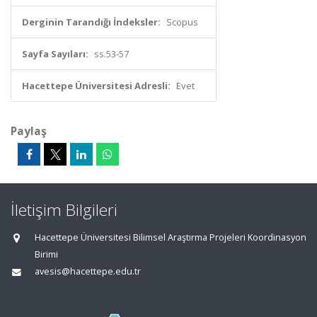
Derginin Tarandığı İndeksler:
Scopus
Sayfa Sayıları:
ss.53-57
Hacettepe Üniversitesi Adresli:
Evet
Paylaş
İletişim Bilgileri
Hacettepe Üniversitesi Bilimsel Araştırma Projeleri Koordinasyon
Birimi
avesis@hacettepe.edu.tr