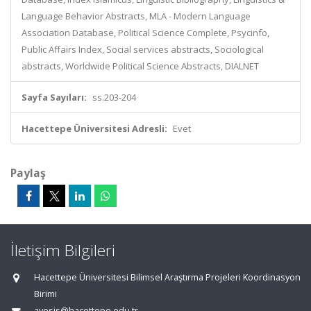
Language Behavior Abstracts, MLA - Modern Language
Association Database, Political Science Complete, Psycinfo,
Public Affairs Index, Social services abstracts, Sociological
abstracts, Worldwide Political Science Abstracts, DIALNET
Sayfa Sayıları:
ss.203-204
Hacettepe Üniversitesi Adresli:
Evet
Paylaş
İletişim Bilgileri
Hacettepe Üniversitesi Bilimsel Araştırma Projeleri Koordinasyon
Birimi
avesis@hacettepe.edu.tr