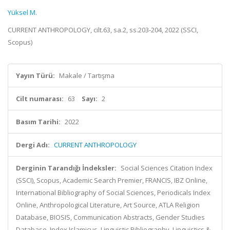
Yüksel M.
CURRENT ANTHROPOLOGY, cilt.63, sa.2, ss.203-204, 2022 (SSCI,
Scopus)
Yayın Türü:
Makale / Tartışma
Cilt numarası:
63
Sayı:
2
Basım Tarihi:
2022
Dergi Adı:
CURRENT ANTHROPOLOGY
Derginin Tarandığı İndeksler:
Social Sciences Citation Index
(SSCI), Scopus, Academic Search Premier, FRANCIS, IBZ Online,
International Bibliography of Social Sciences, Periodicals Index
Online, Anthropological Literature, Art Source, ATLA Religion
Database, BIOSIS, Communication Abstracts, Gender Studies
Database, Index Islamicus, Linguistic Bibliography, Linguistics &