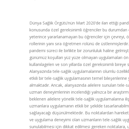
Dünya Sağlık Örgütü’nün Mart 2020’de ilan ettiği pand
konusunda özel gereksinimli öğrenciler bu durumdan ol
yeterince yararlanamayan bu öğrenciler için çevreyi, ö
rollerinin yanı sıra öğretmen rolünü de üstlenmişlerdi
pandemi süreci ile birlikte bir zorunluluk haline gelmiş
günümüz koşulları yüz yüze olmayan uygulamaları ön 
kullanılagelen ve son yıllarda özel gereksinimli bireye s
Alanyazında tele-sağlık uygulamalarının olumlu özellikleri,
etkili bir tele-sağlık uygulamasının temel bileşenleri
almaktadır. Ancak, alanyazında ailelere sunulan tele-sa
uzman deneyimlerinin
i
ncelendiği
yalnızca bir araştır
beklenen ailelere yönelik tele-sağlık uygulamalarına ili
uzmanlara uygulamanın etkili bir şekilde tasarlanabil
sağlayacağı düşünülmektedir. Bu noktalardan hareketl
ve uygulama deneyimi olan uzmanların tele-sağlık uygul
sunulabilmesi için dikkat edilmesi gereken noktalara, u