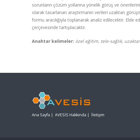
sorunların çözüm yollarına yönelik görüş ve önerilerin
olarak tasarlanan araştırmanın verileri uzaktan görüşm
formu aracılığıyla toplanarak analiz edilecektir. Elde ed
çerçevesinde tartışılacaktır.
Anahtar kelimeler:
özel eğitim, tele-sağlık, uzakta
Ana Sayfa
|
AVESİS Hakkında
|
İletişim