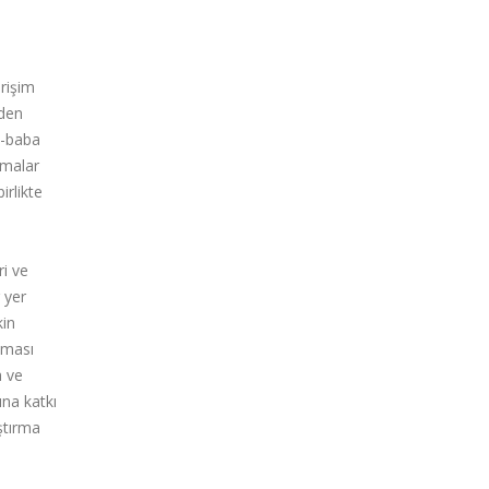
rişim
den
e-baba
amalar
irlikte
ri ve
 yer
kin
lması
a ve
na katkı
ştırma