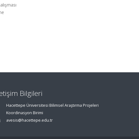
alışması
şme
letişim Bilgileri
Hacettepe Üniversitesi Bilimsel Araştırma Projeleri
Koordinasyon Birimi
avesis@hacettepe.edu.tr