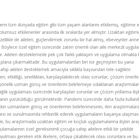
emi tüm dünyada eğitim gibi tüm yaşam alanlarını etkilemiş, eğitime e
umsuz etkilenenler arasında ilk sıralarda yer almıştır.
Uzaktan eğitim
zellikle de aileleri, güçlendirmek zorunlu bir hal almış, ebeveynler ann
r. Böylece özel eğitim sürecinde zaten önemli olan aile merkezli uygul
tir. Aileleri desteklemede pek çok farklı yaklaşım ve uygulama olmakla b
plana çıkarmaktadır. Bu uygulamalardan biri ise geçmişten bu yana
ahip aileleri desteklemek amacıyla sıklıkla başvurulan tele-sağlıktır.
 etkililiği, sınırlılıkları, karşılaşılabilecek olası sorunlar, çözüm önerile
ne yönelik uzman görüş ve önerilerini belirlemeye odaklanan araştırmalar
ğlık uygulaması sürecinde karşılaşılan sorunlar ve çözüm yollarına iliş
manın yürütüldüğü görülmektedir.
Pandemi sürecinde daha fazla kullanı
şkin uzmanların görüş ve önerilerinin belirlenmesinin, ileri araştırmalar
mesi ve sunulmasında rehberlik ederek uygulamaların başarıya ulaşması
e, bu araştırmada uzaktan eğitim ve koçluk uygulamalarına ilişkin ara
amalarının özel gereksinimli çocuğa sahip ailelere etkili bir şekilde
yulması gereken etik ilkelere, ortaya çıkabilecek olası sorunlara ve bu