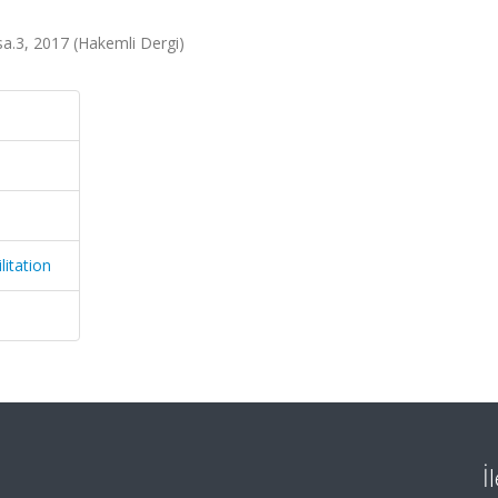
 sa.3, 2017 (Hakemli Dergi)
litation
İ