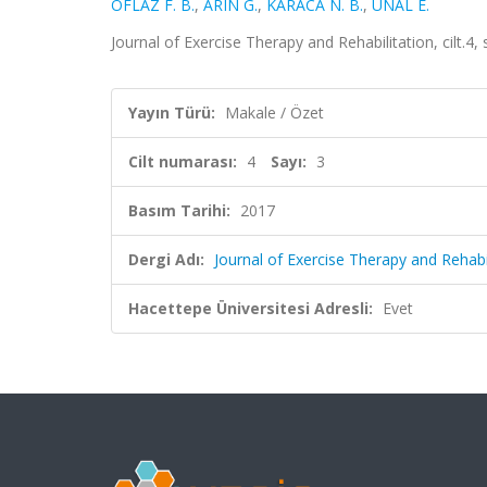
OFLAZ F. B.
,
ARIN G.
,
KARACA N. B.
,
ÜNAL E.
Journal of Exercise Therapy and Rehabilitation, cilt.4,
Yayın Türü:
Makale / Özet
Cilt numarası:
4
Sayı:
3
Basım Tarihi:
2017
Dergi Adı:
Journal of Exercise Therapy and Rehabi
Hacettepe Üniversitesi Adresli:
Evet