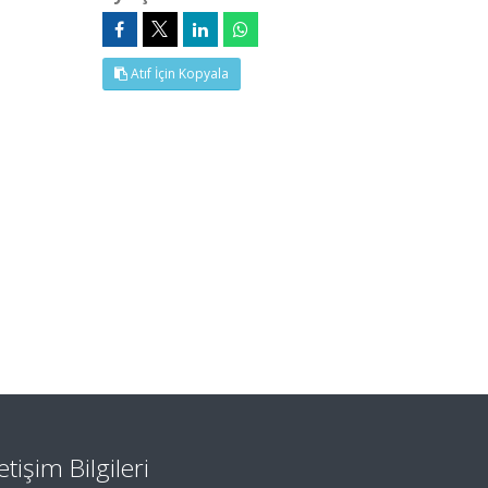
Atıf İçin Kopyala
letişim Bilgileri