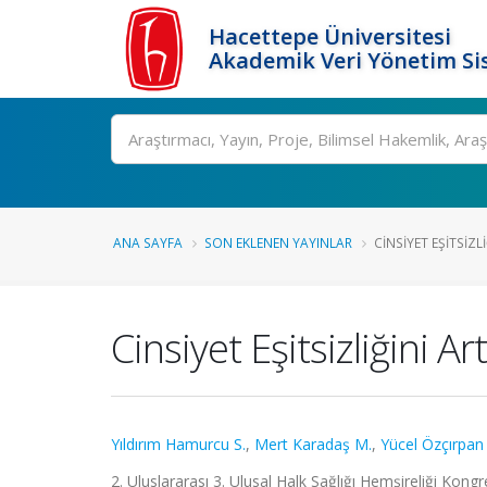
Hacettepe Üniversitesi
Akademik Veri Yönetim Si
Ara
ANA SAYFA
SON EKLENEN YAYINLAR
CINSIYET EŞITSIZLI
Cinsiyet Eşitsizliğini 
Yıldırım Hamurcu S.
,
Mert Karadaş M.
,
Yücel Özçırpan 
2. Uluslararası 3. Ulusal Halk Sağlığı Hemşireliği Kongr