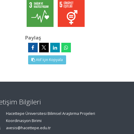
Paylaş
Atıf İçin Kopyala
letişim Bilgileri
Hacettepe Üniversitesi Bilimsel Araştırma Projeleri
Koordinasyon Birimi
avesis@hacettepe.edu.tr