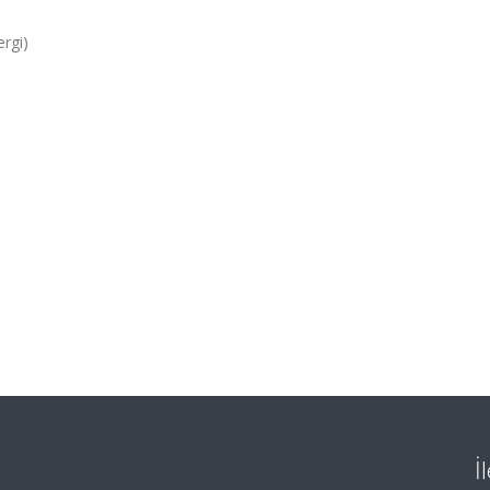
rgi)
İ