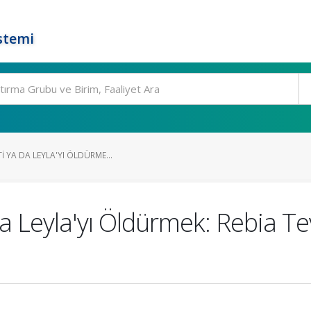
stemi
I YA DA LEYLA'YI ÖLDÜRME...
a Leyla'yı Öldürmek: Rebia T