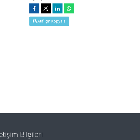
Atıf İçin Kopyala
letişim Bilgileri