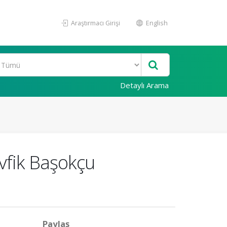
Araştırmacı Girişi
English
Detaylı Arama
evfik Başokçu
Paylaş