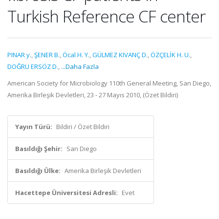
Turkish Reference CF center
PINAR y.
,
ŞENER B.
,
Öcal H. Y.
,
GÜLMEZ KIVANÇ D.
,
ÖZÇELİK H. U.
,
DOĞRU ERSÖZ D.
,
...Daha Fazla
American Society for Microbiology 110th General Meeting, San Diego,
Amerika Birleşik Devletleri, 23 - 27 Mayıs 2010, (Özet Bildiri)
Yayın Türü:
Bildiri / Özet Bildiri
Basıldığı Şehir:
San Diego
Basıldığı Ülke:
Amerika Birleşik Devletleri
Hacettepe Üniversitesi Adresli:
Evet