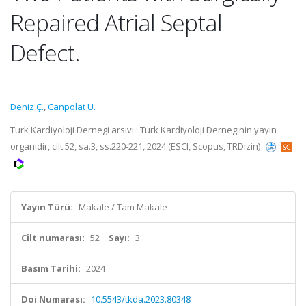
Repaired Atrial Septal
Defect.
Deniz Ç.
,
Canpolat U.
Turk Kardiyoloji Dernegi arsivi : Turk Kardiyoloji Derneginin yayin
organidir, cilt.52, sa.3, ss.220-221, 2024 (ESCI, Scopus, TRDizin)
Yayın Türü:
Makale / Tam Makale
Cilt numarası:
52
Sayı:
3
Basım Tarihi:
2024
Doi Numarası:
10.5543/tkda.2023.80348