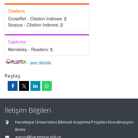
Citations
CrossRef - Citation Indexes:
2
Scopus - Citation Indexes:
2
Captures
Mendeley - Readers:
5
-
see details
Paylaş
İletişim Bilgileri
Hacettepe Üniversitesi Bilimsel Araştırma Projeleri Koordinasyon
Birimi
avesis@hacettepe.edu.tr