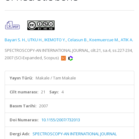
Bayari S. H.
,
UTKU H.
,
IKEMOTO Y.
,
Celasun B.
,
Koemuercue M.
,
ATIK A.
SPECTROSCOPY-AN INTERNATIONAL JOURNAL, cilt.21, sa.4, ss.227-234,
2007 (SCI-Expanded, Scopus)
Yayın Türü:
Makale / Tam Makale
Cilt numarası:
21
Sayı:
4
Basım Tarihi:
2007
Doi Numarası:
10.1155/2007/732013
Dergi Adı:
SPECTROSCOPY-AN INTERNATIONAL JOURNAL