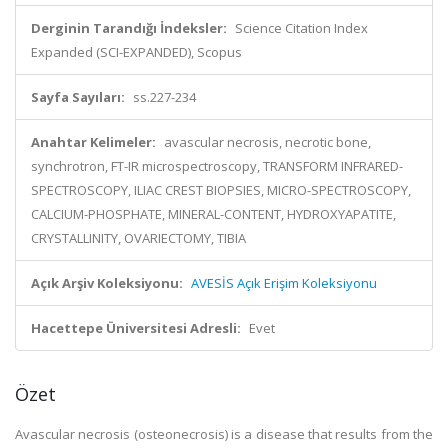
Derginin Tarandığı İndeksler:
Science Citation Index
Expanded (SCI-EXPANDED), Scopus
Sayfa Sayıları:
ss.227-234
Anahtar Kelimeler:
avascular necrosis, necrotic bone,
synchrotron, FT-IR microspectroscopy, TRANSFORM INFRARED-
SPECTROSCOPY, ILIAC CREST BIOPSIES, MICRO-SPECTROSCOPY,
CALCIUM-PHOSPHATE, MINERAL-CONTENT, HYDROXYAPATITE,
CRYSTALLINITY, OVARIECTOMY, TIBIA
Açık Arşiv Koleksiyonu:
AVESİS Açık Erişim Koleksiyonu
Hacettepe Üniversitesi Adresli:
Evet
Özet
Avascular necrosis (osteonecrosis) is a disease that results from the