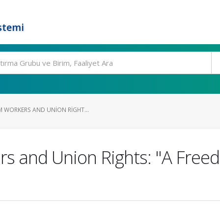
stemi
M WORKERS AND UNION RIGHT...
ers and Union Rights: "A Fre