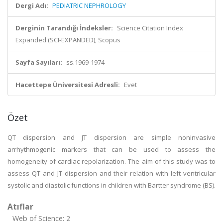
Dergi Adı:
PEDIATRIC NEPHROLOGY
Derginin Tarandığı İndeksler:
Science Citation Index
Expanded (SCI-EXPANDED), Scopus
Sayfa Sayıları:
ss.1969-1974
Hacettepe Üniversitesi Adresli:
Evet
Özet
QT dispersion and JT dispersion are simple noninvasive
arrhythmogenic markers that can be used to assess the
homogeneity of cardiac repolarization. The aim of this study was to
assess QT and JT dispersion and their relation with left ventricular
systolic and diastolic functions in children with Bartter syndrome (BS).
Atıflar
Web of Science: 2