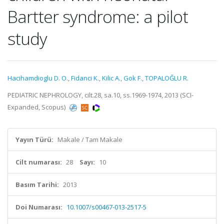
Bartter syndrome: a pilot
study
Hacihamdioglu D. O.
,
Fidanci K.
,
Kilic A.
,
Gok F.
,
TOPALOĞLU R.
PEDIATRIC NEPHROLOGY, cilt.28, sa.10, ss.1969-1974, 2013 (SCI-
Expanded, Scopus)
Yayın Türü:
Makale / Tam Makale
Cilt numarası:
28
Sayı:
10
Basım Tarihi:
2013
Doi Numarası:
10.1007/s00467-013-2517-5