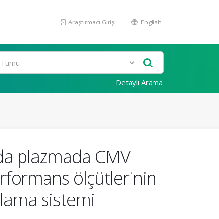
Araştırmacı Girişi
English
Detaylı Arama
sında plazmada CMV
erformans ölçütlerinin
rlama sistemi