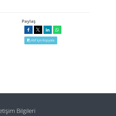
Paylaş
Atıf İçin Kopyala
letişim Bilgileri