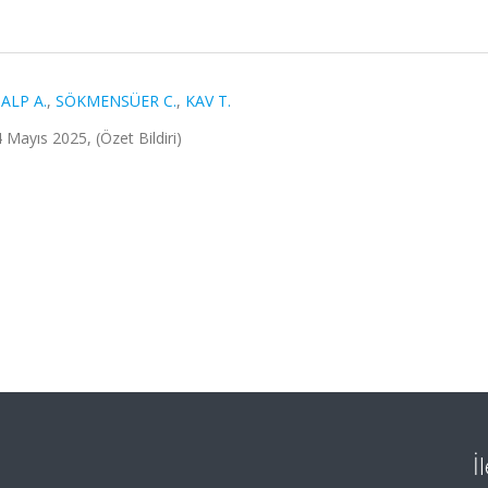
,
ALP A.
,
SÖKMENSÜER C.
,
KAV T.
 Mayıs 2025, (Özet Bildiri)
İ