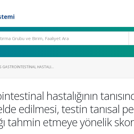
stemi
 GASTROINTESTINAL HASTALI...
intestinal hastalığının tanı
elde edilmesi, testin tanısal p
ığı tahmin etmeye yönelik sko