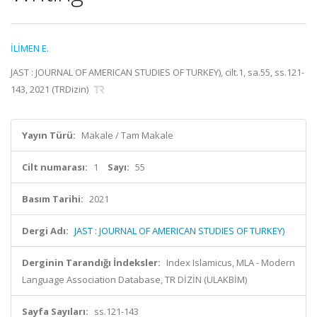
İLİMEN E.
JAST : JOURNAL OF AMERICAN STUDIES OF TURKEY), cilt.1, sa.55, ss.121-
143, 2021 (TRDizin)
Yayın Türü:
Makale / Tam Makale
Cilt numarası:
1
Sayı:
55
Basım Tarihi:
2021
Dergi Adı:
JAST : JOURNAL OF AMERICAN STUDIES OF TURKEY)
Derginin Tarandığı İndeksler:
Index Islamicus, MLA - Modern
Language Association Database, TR DİZİN (ULAKBİM)
Sayfa Sayıları:
ss.121-143