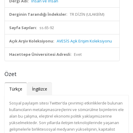
Dergi Adı:
İnsan ve İnsan
Derginin Tarandığı İndeksler:
TR DİZİN (ULAKBİM)
Sayfa Sayıları:
ss.65-92
Açık Arşiv Koleksiyonu:
AVESİS Açık Erişim Koleksiyonu
Hacettepe Üniversitesi Adresli:
Evet
Özet
Türkçe
İngilizce
Sosyal paylaşım sitesi Twitter’da çevrimiçi etkinliklerde bulunan
kullanıcıların metalaşmasüreçlerini ve sömürülme biçimlerini ele
alan bu çalışma, eleştirel ekonomi politik yaklaşımüzerine
yükselmektedir. Son yıllarda iletişim teknolojilerinde yaşanan
gelişmelerle birliktesosyal medyanın yükselişinin, kapitalist