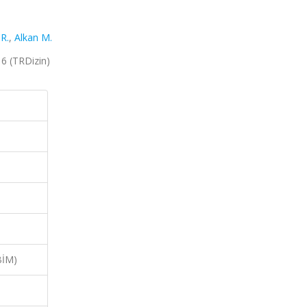
R.
,
Alkan M.
16 (TRDizin)
BİM)