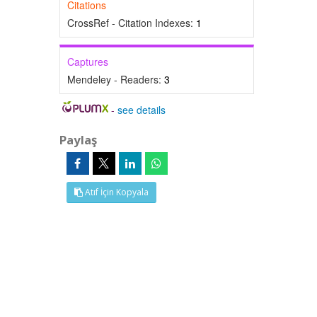
Citations
CrossRef - Citation Indexes:
1
Captures
Mendeley - Readers:
3
-
see details
Paylaş
Atıf İçin Kopyala