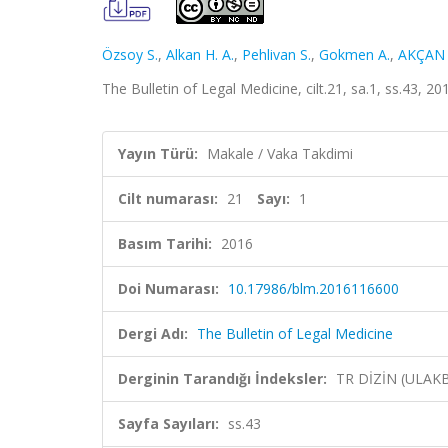
Özsoy S.
,
Alkan H. A.
,
Pehlivan S.
,
Gokmen A.
,
AKÇAN 
The Bulletin of Legal Medicine, cilt.21, sa.1, ss.43, 20
Yayın Türü:
Makale / Vaka Takdimi
Cilt numarası:
21
Sayı:
1
Basım Tarihi:
2016
Doi Numarası:
10.17986/blm.2016116600
Dergi Adı:
The Bulletin of Legal Medicine
Derginin Tarandığı İndeksler:
TR DİZİN (ULAK
Sayfa Sayıları:
ss.43