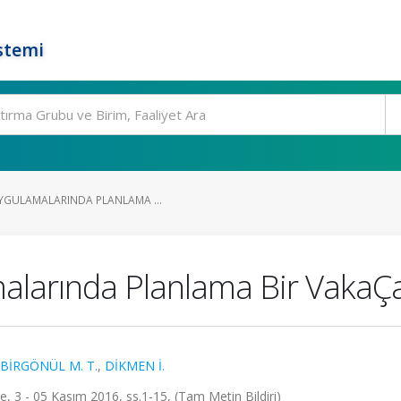
stemi
UYGULAMALARINDA PLANLAMA ...
malarında Planlama Bir VakaÇa
BİRGÖNÜL M. T.
,
DİKMEN İ.
e, 3 - 05 Kasım 2016, ss.1-15, (Tam Metin Bildiri)