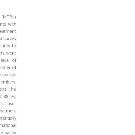
s (MTBs)
nts with
reatment
ed survey
ibuted to
ters were
level of
umber of
onsensus
members.
ons. The
: 88.6%;
st case-
reatment
entially
national
se-based