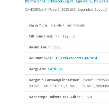
Riedmeier M.
,
Schloetelburg W.
,
Agarwal S.
,
Biswas A.
CANCERS, cilt.17, sa.6, 2025 (SCI-Expanded, Scopus)
Yayın Türü:
Makale / Tam Makale
Cilt numarası:
17
Sayı:
6
Basım Tarihi:
2025
Doi Numarası:
10.3390/cancers17061014
Dergi Adı:
CANCERS
Derginin Tarandığı İndeksler:
Science Citation
BIOSIS, CAB Abstracts, CINAHL, EMBASE, Veterinar
Hacettepe Üniversitesi Adresli:
Evet