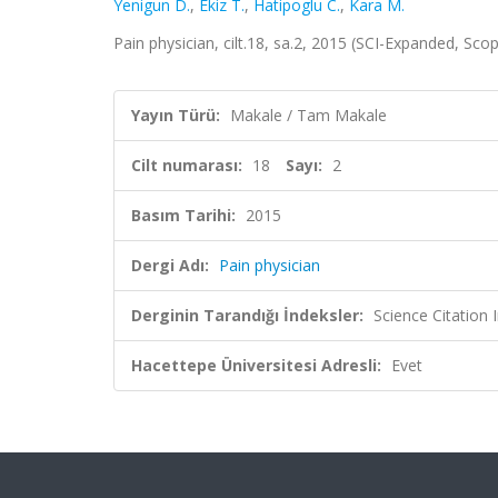
Yenigun D.
,
Ekiz T.
,
Hatipoglu C.
,
Kara M.
Pain physician, cilt.18, sa.2, 2015 (SCI-Expanded, Sco
Yayın Türü:
Makale / Tam Makale
Cilt numarası:
18
Sayı:
2
Basım Tarihi:
2015
Dergi Adı:
Pain physician
Derginin Tarandığı İndeksler:
Science Citation
Hacettepe Üniversitesi Adresli:
Evet