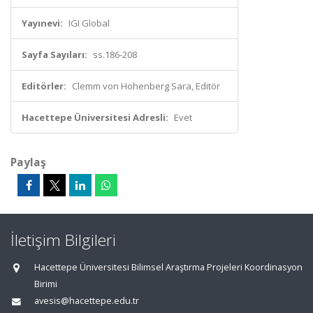
Yayınevi:
IGI Global
Sayfa Sayıları:
ss.186-208
Editörler:
Clemm von Hohenberg Sara, Editör
Hacettepe Üniversitesi Adresli:
Evet
Paylaş
İletişim Bilgileri
Hacettepe Üniversitesi Bilimsel Araştırma Projeleri Koordinasyon
Birimi
avesis@hacettepe.edu.tr