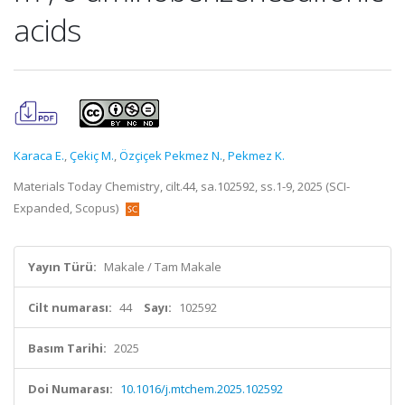
acids
Karaca E.
,
Çekiç M.
,
Özçiçek Pekmez N.
,
Pekmez K.
Materials Today Chemistry, cilt.44, sa.102592, ss.1-9, 2025 (SCI-
Expanded, Scopus)
Yayın Türü:
Makale / Tam Makale
Cilt numarası:
44
Sayı:
102592
Basım Tarihi:
2025
Doi Numarası:
10.1016/j.mtchem.2025.102592