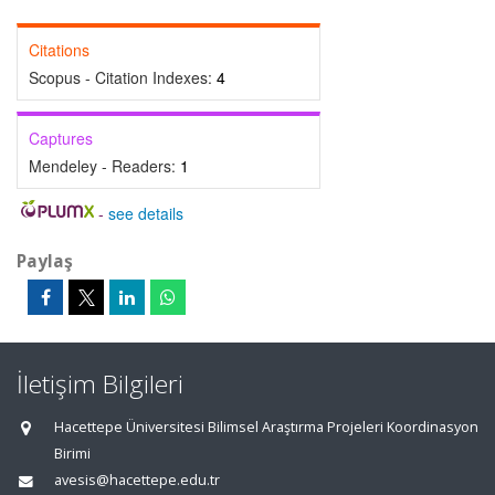
Citations
Scopus - Citation Indexes:
4
Captures
Mendeley - Readers:
1
-
see details
Paylaş
İletişim Bilgileri
Hacettepe Üniversitesi Bilimsel Araştırma Projeleri Koordinasyon
Birimi
avesis@hacettepe.edu.tr