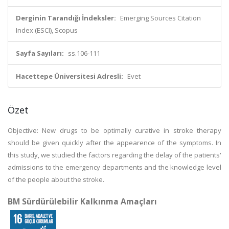
Derginin Tarandığı İndeksler:
Emerging Sources Citation
Index (ESCI), Scopus
Sayfa Sayıları:
ss.106-111
Hacettepe Üniversitesi Adresli:
Evet
Özet
Objective: New drugs to be optimally curative in stroke therapy
should be given quickly after the appearence of the symptoms. In
this study, we studied the factors regarding the delay of the patients'
admissions to the emergency departments and the knowledge level
of the people about the stroke.
BM Sürdürülebilir Kalkınma Amaçları